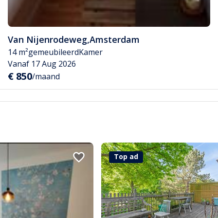
Van Nijenrodeweg
,
Amsterdam
14 m²
gemeubileerd
Kamer
Vanaf 17 Aug 2026
€ 850
/maand
Top ad