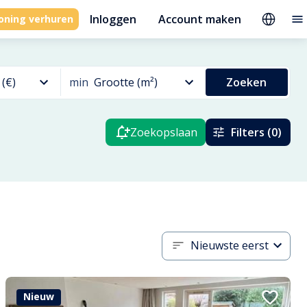
Inloggen
Account maken
oning verhuren
 (€)
min
Grootte (m²)
Zoeken
Zoekopslaan
Filters (0)
Nieuwste eerst
Nieuw