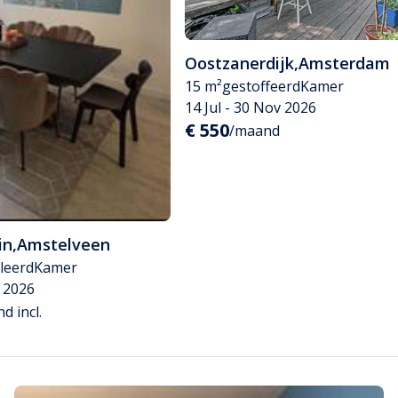
Oostzanerdijk
,
Amsterdam
15 m²
gestoffeerd
Kamer
14 Jul - 30 Nov 2026
€ 550
/maand
in
,
Amstelveen
leerd
Kamer
c 2026
d incl.