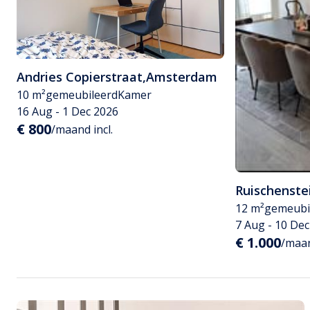
Andries Copierstraat
,
Amsterdam
10 m²
gemeubileerd
Kamer
16 Aug - 1 Dec 2026
€ 800
/maand incl.
Ruischenste
12 m²
gemeubi
7 Aug - 10 De
€ 1.000
/maan