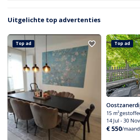
Uitgelichte top advertenties
Top ad
Top ad
Oostzanerdi
15 m²
gestoffe
14 Jul - 30 No
€ 550
/maand