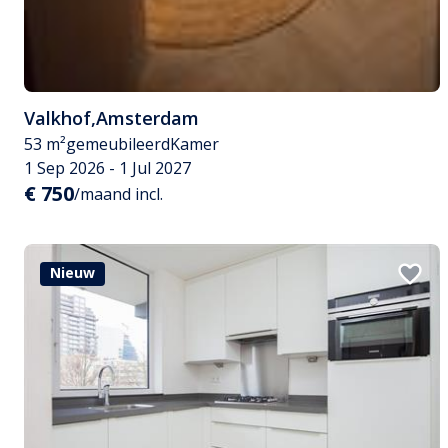
Valkhof
,
Amsterdam
53 m²
gemeubileerd
Kamer
1 Sep 2026 - 1 Jul 2027
€ 750
/maand incl.
Nieuw