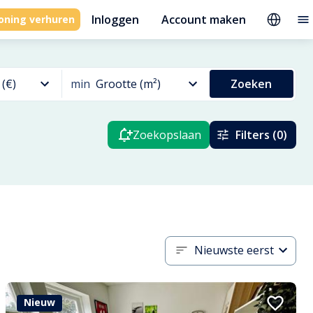
Inloggen
Account maken
oning verhuren
 (€)
min
Grootte (m²)
Zoeken
Zoekopslaan
Filters (0)
Nieuwste eerst
Nieuw