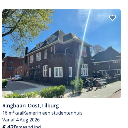
Ringbaan-Oost
,
Tilburg
16 m²
kaal
Kamer
in een studentenhuis
Vanaf 4 Aug 2026
€ 420
/maand incl.