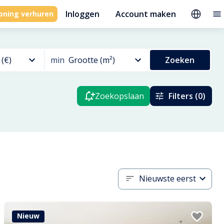
Inloggen
Account maken
oning verhuren
 (€)
min
Grootte (m²)
Zoeken
Zoekopslaan
Filters (0)
Nieuwste eerst
Nieuw