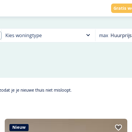
Gratis w
max
Huurprijs
Kies woningtype
odat je je nieuwe thuis niet misloopt.
Nieuw