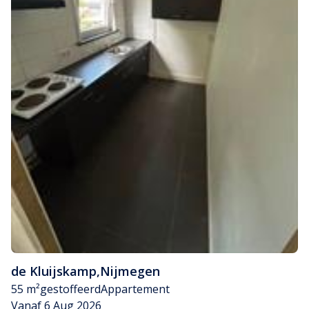
de Kluijskamp
,
Nijmegen
55 m²
gestoffeerd
Appartement
Vanaf 6 Aug 2026