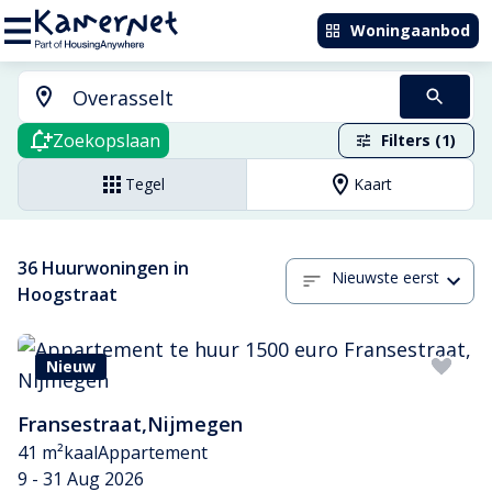
Woningaanbod
Zoekopslaan
Filters (1)
Tegel
Kaart
36 Huurwoningen in
Nieuwste eerst
Hoogstraat
Nieuw
Fransestraat
,
Nijmegen
41 m²
kaal
Appartement
9 - 31 Aug 2026