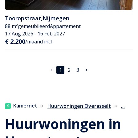
Tooropstraat
,
Nijmegen
88 m²
gemeubileerd
Appartement
17 Aug 2026 - 16 Feb 2027
€ 2.200
/maand incl.
1
2
3
...
Kamernet
>
Huurwoningen Overasselt
>
Huurwoningen in