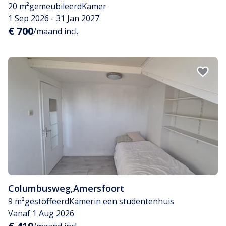
20 m²
gemeubileerd
Kamer
1 Sep 2026 - 31 Jan 2027
€ 700
/maand incl.
Columbusweg
,
Amersfoort
9 m²
gestoffeerd
Kamer
in een studentenhuis
Vanaf 1 Aug 2026