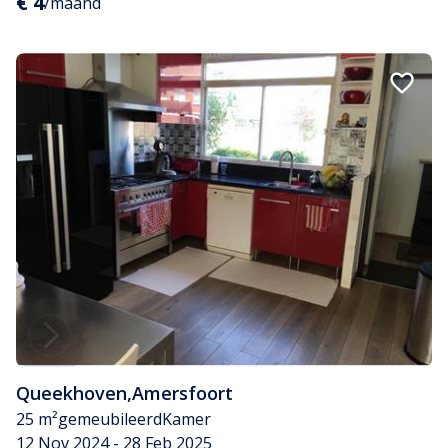
€ 4
/maand
Queekhoven
,
Amersfoort
25 m²
gemeubileerd
Kamer
12 Nov 2024 - 28 Feb 2025