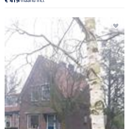
€ 419
/maand incl.