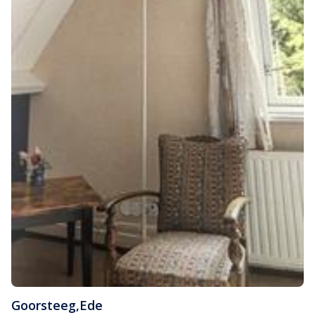
Goorsteeg
,
Ede