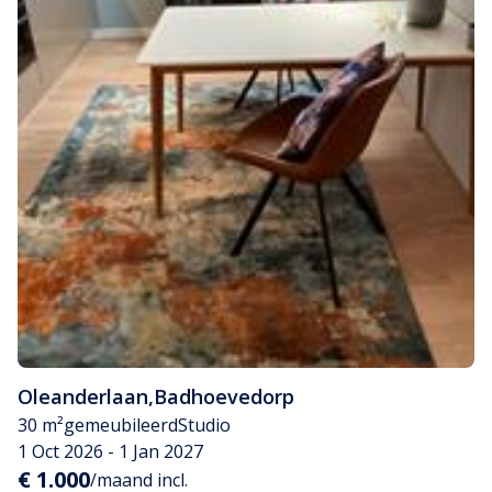
Oleanderlaan
,
Badhoevedorp
30 m²
gemeubileerd
Studio
1 Oct 2026 - 1 Jan 2027
€ 1.000
/maand incl.