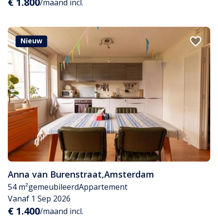
€ 1.800
/maand incl.
Nieuw
Anna van Burenstraat
,
Amsterdam
54 m²
gemeubileerd
Appartement
Vanaf 1 Sep 2026
€ 1.400
/maand incl.