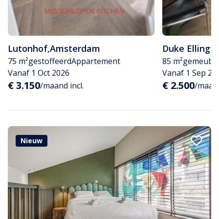
Lutonhof
,
Amsterdam
Duke Ellingt
75 m²
gestoffeerd
Appartement
85 m²
gemeubil
Vanaf 1 Oct 2026
Vanaf 1 Sep 20
€ 3.150
€ 2.500
/maand incl.
/maand
Nieuw