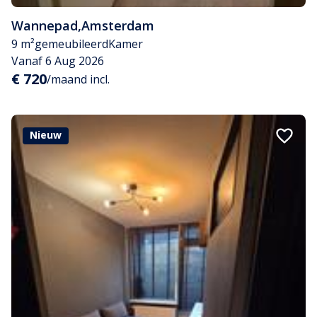
Wannepad
,
Amsterdam
9 m²
gemeubileerd
Kamer
Vanaf 6 Aug 2026
€ 720
/maand incl.
Nieuw