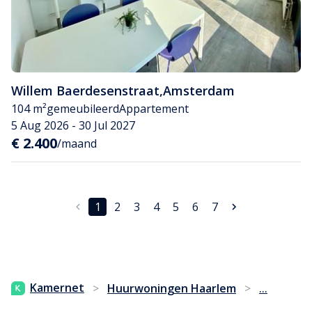
Willem Baerdesenstraat
,
Amsterdam
104 m²
gemeubileerd
Appartement
5 Aug 2026 - 30 Jul 2027
€ 2.400
/maand
1
2
3
4
5
6
7
...
Kamernet
>
Huurwoningen Haarlem
>