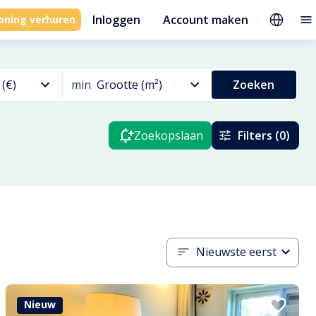
Inloggen
Account maken
oning verhuren
 (€)
min
Grootte (m²)
Zoeken
Zoekopslaan
Filters (0)
Nieuwste eerst
Nieuw