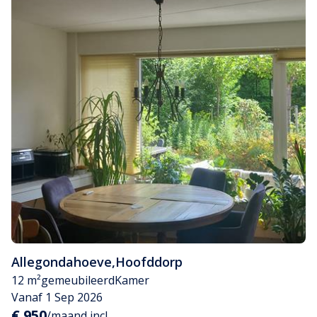
Allegondahoeve
,
Hoofddorp
12 m²
gemeubileerd
Kamer
Vanaf 1 Sep 2026
€ 950
/maand incl.