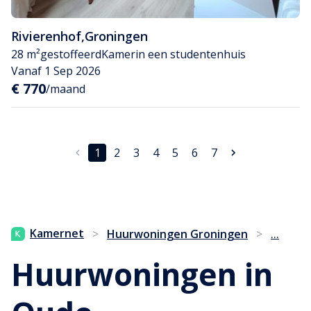
Rivierenhof
,
Groningen
28 m²
gestoffeerd
Kamer
in een studentenhuis
Vanaf 1 Sep 2026
€ 770
/maand
1
2
3
4
5
6
7
...
Kamernet
>
Huurwoningen Groningen
>
Huurwoningen in