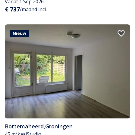
Vanaf 1 Sep 2026
€ 737
/maand incl.
Nieuw
Bottemaheerd
,
Groningen
45 m²
kaal
Studio