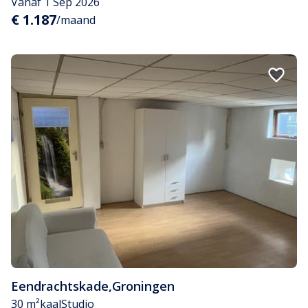
Vanaf 1 Sep 2026
€ 1.187
/maand
Eendrachtskade
,
Groningen
30 m²
kaal
Studio