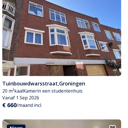
Tuinbouwdwarsstraat
,
Groningen
20 m²
kaal
Kamer
in een studentenhuis
Vanaf 1 Sep 2026
€ 660
/maand incl.
Nieuw