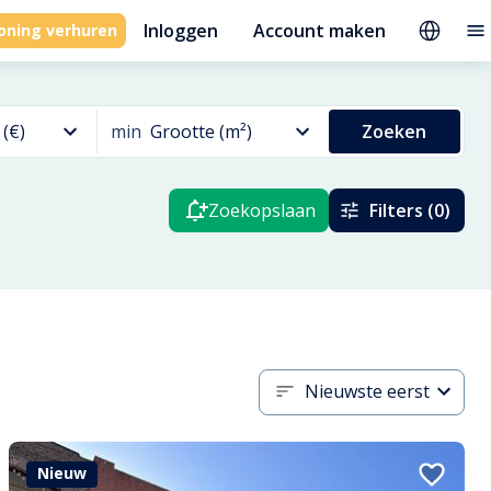
Inloggen
Account maken
oning verhuren
 (€)
min
Grootte (m²)
Zoeken
Zoekopslaan
Filters (0)
Nieuwste eerst
Nieuw