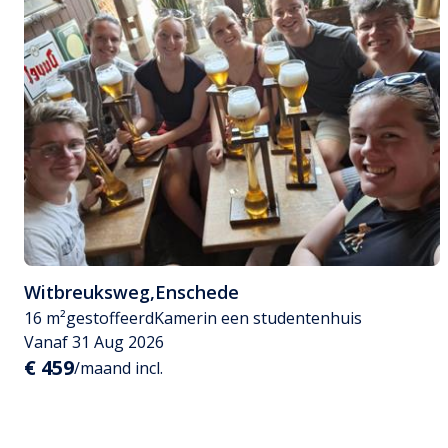
Witbreuksweg
,
Enschede
16 m²
gestoffeerd
Kamer
in een studentenhuis
Vanaf 31 Aug 2026
€ 459
/maand incl.