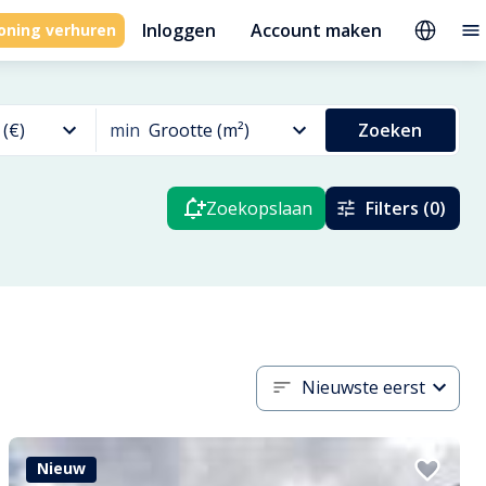
Inloggen
Account maken
oning verhuren
 (€)
min
Grootte (m²)
Zoeken
Zoekopslaan
Filters (0)
Nieuwste eerst
Nieuw