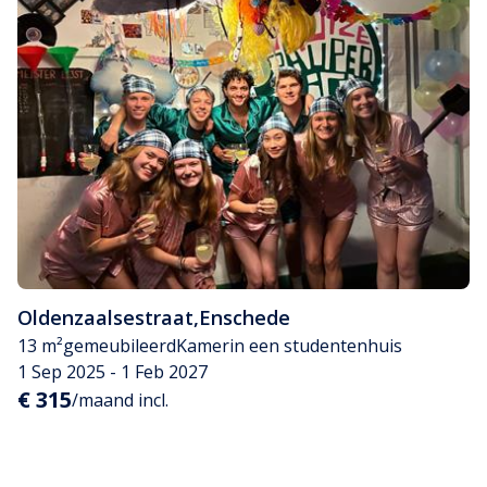
Oldenzaalsestraat
,
Enschede
13 m²
gemeubileerd
Kamer
in een studentenhuis
1 Sep 2025 - 1 Feb 2027
€ 315
/maand incl.