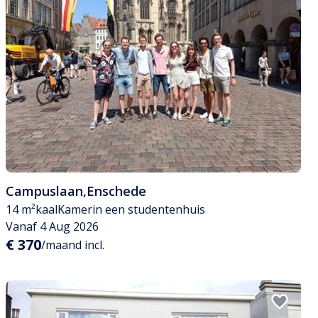
Campuslaan
,
Enschede
14 m²
kaal
Kamer
in een studentenhuis
Vanaf 4 Aug 2026
€ 370
/maand incl.