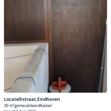
Locatellistraat
,
Eindhoven
30 m²
gemeubileerd
Kamer