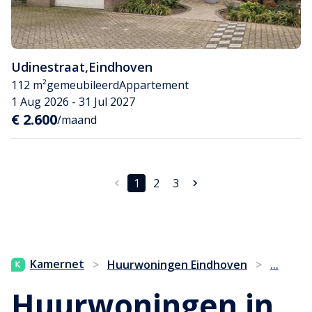
Udinestraat
,
Eindhoven
112 m²
gemeubileerd
Appartement
1 Aug 2026 - 31 Jul 2027
€ 2.600
/maand
1
2
3
...
Kamernet
>
Huurwoningen Eindhoven
>
Huurwoningen in