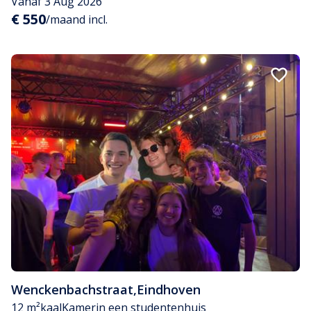
Vanaf 3 Aug 2026
€ 550
/maand incl.
Wenckenbachstraat
,
Eindhoven
12 m²
kaal
Kamer
in een studentenhuis