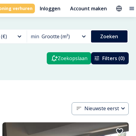
Inloggen
Account maken
oning verhuren
 (€)
min
Grootte (m²)
Zoeken
Zoekopslaan
Filters (0)
Nieuwste eerst