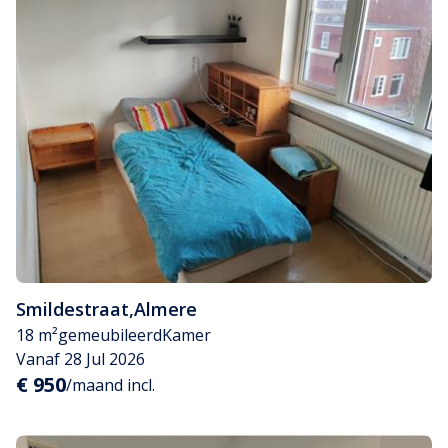
Smildestraat
,
Almere
18 m²
gemeubileerd
Kamer
Vanaf 28 Jul 2026
€ 950
/maand incl.