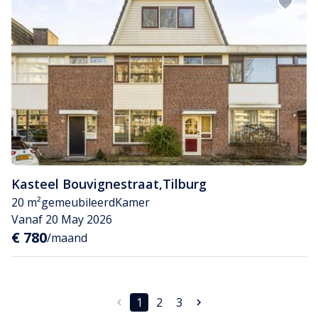
Kasteel Bouvignestraat
,
Tilburg
20 m²
gemeubileerd
Kamer
Vanaf 20 May 2026
€ 780
/maand
1
2
3