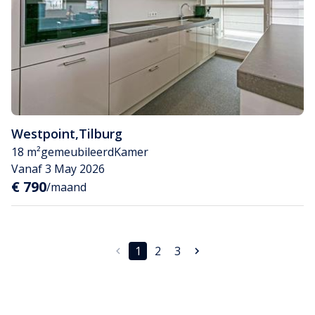
Westpoint
,
Tilburg
18 m²
gemeubileerd
Kamer
Vanaf 3 May 2026
€ 790
/maand
1
2
3