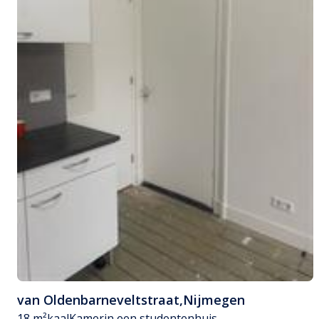
van Oldenbarneveltstraat
,
Nijmegen
18 m²
kaal
Kamer
in een studentenhuis