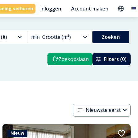
Inloggen
Account maken
oning verhuren
 (€)
min
Grootte (m²)
Zoeken
Zoekopslaan
Filters (0)
Nieuwste eerst
Nieuw