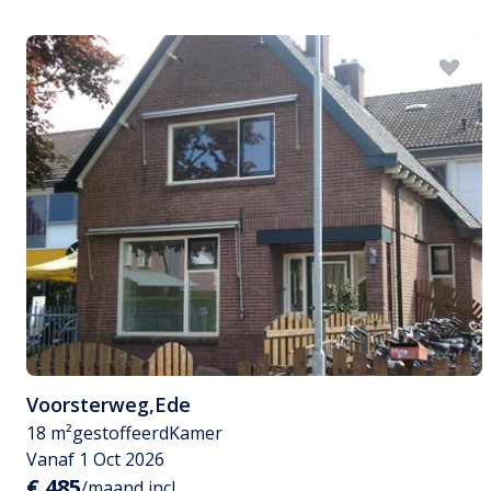
Voorsterweg
,
Ede
18 m²
gestoffeerd
Kamer
Vanaf 1 Oct 2026
€ 485
/maand incl.