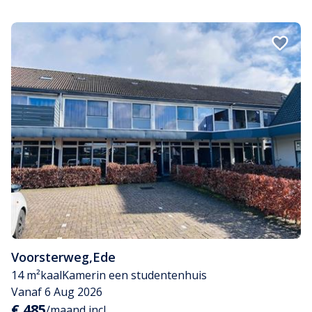
Voorsterweg
,
Ede
14 m²
kaal
Kamer
in een studentenhuis
Vanaf 6 Aug 2026
€ 485
/maand incl.