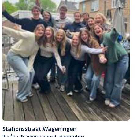
Stationsstraat
,
Wageningen
9 m²
kaal
Kamer
in een studentenhuis