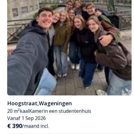
Hoogstraat
,
Wageningen
20 m²
kaal
Kamer
in een studentenhuis
Vanaf 1 Sep 2026
€ 390
/maand incl.