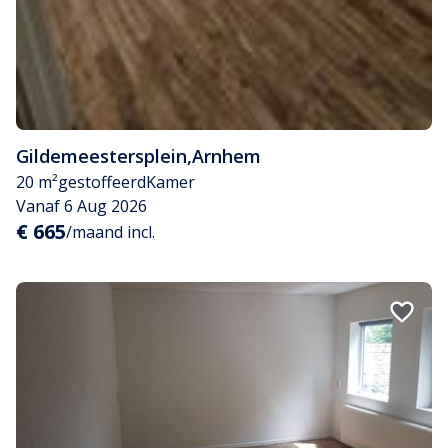
Gildemeestersplein
,
Arnhem
20 m²
gestoffeerd
Kamer
Vanaf 6 Aug 2026
€ 665
/maand incl.