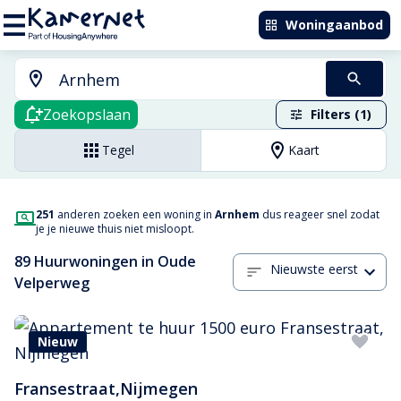
Woningaanbod
Zoekopslaan
Filters (1)
Tegel
Kaart
251
anderen zoeken een woning in
Arnhem
dus reageer snel zodat
je je nieuwe thuis niet misloopt.
89 Huurwoningen in Oude
Nieuwste eerst
Velperweg
Nieuw
Fransestraat
,
Nijmegen