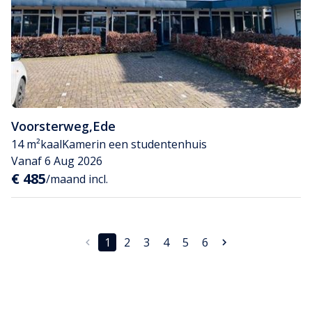
Voorsterweg
,
Ede
14 m²
kaal
Kamer
in een studentenhuis
Vanaf 6 Aug 2026
€ 485
/maand incl.
1
2
3
4
5
6