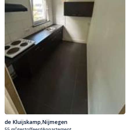
de Kluijskamp
,
Nijmegen
55 m²
gestoffeerd
Appartement