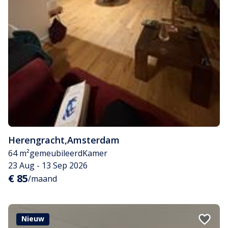
Herengracht
,
Amsterdam
64 m²
gemeubileerd
Kamer
23 Aug - 13 Sep 2026
€ 85
/maand
Nieuw