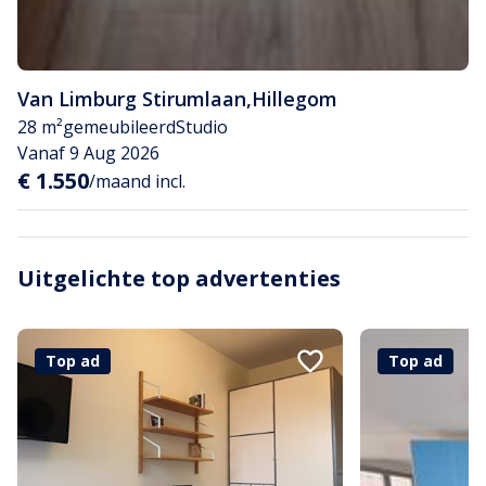
Van Limburg Stirumlaan
,
Hillegom
28 m²
gemeubileerd
Studio
Vanaf 9 Aug 2026
€ 1.550
/maand incl.
Uitgelichte top advertenties
Top ad
Top ad