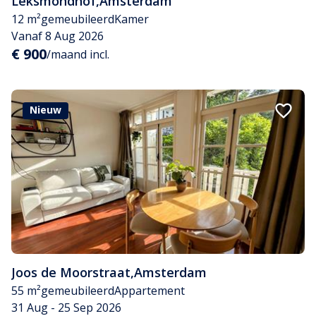
Leksmondhof
,
Amsterdam
12 m²
gemeubileerd
Kamer
Vanaf 8 Aug 2026
€ 900
/maand incl.
Nieuw
Joos de Moorstraat
,
Amsterdam
55 m²
gemeubileerd
Appartement
31 Aug - 25 Sep 2026