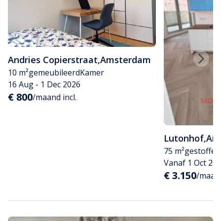
Andries Copierstraat
,
Amsterdam
10 m²
gemeubileerd
Kamer
16 Aug - 1 Dec 2026
€ 800
/maand incl.
Lutonhof
,
Am
75 m²
gestoffee
Vanaf 1 Oct 20
€ 3.150
/maand