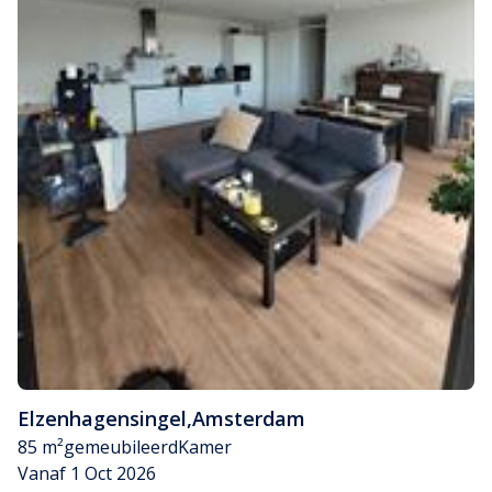
Elzenhagensingel
,
Amsterdam
85 m²
gemeubileerd
Kamer
Vanaf 1 Oct 2026