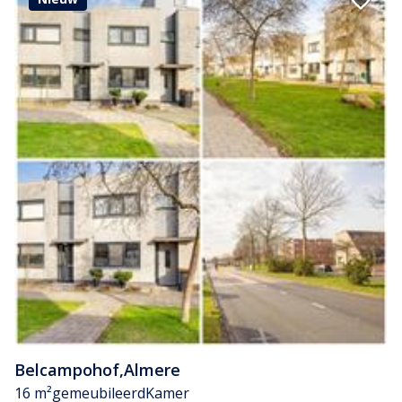
Belcampohof
,
Almere
16 m²
gemeubileerd
Kamer