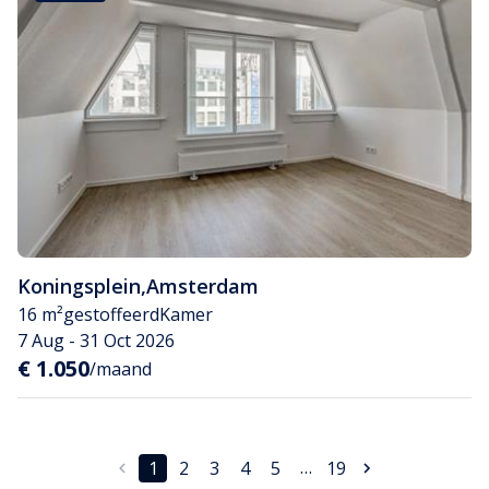
Koningsplein
,
Amsterdam
16 m²
gestoffeerd
Kamer
7 Aug - 31 Oct 2026
€ 1.050
/maand
…
1
2
3
4
5
19