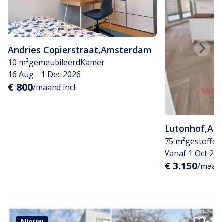
Andries Copierstraat
,
Amsterdam
10 m²
gemeubileerd
Kamer
16 Aug - 1 Dec 2026
€ 800
/maand incl.
Lutonhof
,
Am
75 m²
gestoffee
Vanaf 1 Oct 20
€ 3.150
/maand
Nieuw