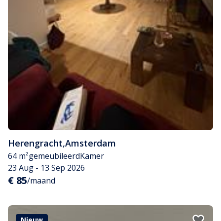
Herengracht
,
Amsterdam
64 m²
gemeubileerd
Kamer
23 Aug - 13 Sep 2026
€ 85
/maand
Nieuw