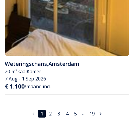
Weteringschans
,
Amsterdam
20 m²
kaal
Kamer
7 Aug - 1 Sep 2026
€ 1.100
/maand incl.
…
1
2
3
4
5
19