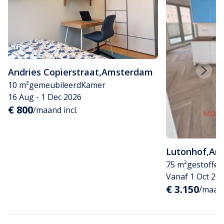
Andries Copierstraat
,
Amsterdam
10 m²
gemeubileerd
Kamer
16 Aug - 1 Dec 2026
€ 800
/maand incl.
Lutonhof
,
Am
75 m²
gestoffee
Vanaf 1 Oct 20
€ 3.150
/maand