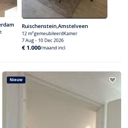
erdam
Ruischenstein
,
Amstelveen
t
12 m²
gemeubileerd
Kamer
7 Aug - 10 Dec 2026
€ 1.000
/maand incl.
Nieuw