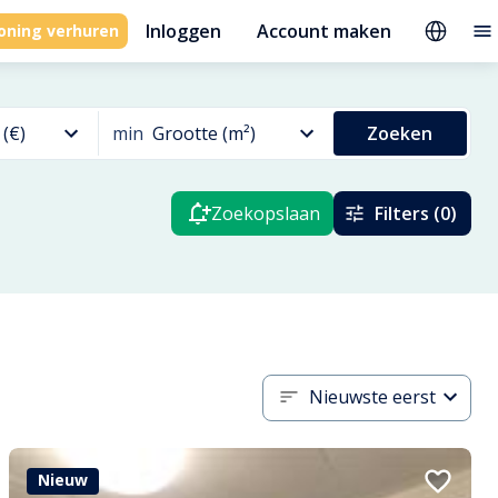
Inloggen
Account maken
oning verhuren
 (€)
min
Grootte (m²)
Zoeken
Zoekopslaan
Filters (0)
Nieuwste eerst
Nieuw