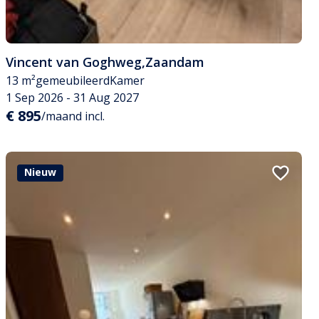
Vincent van Goghweg
,
Zaandam
13 m²
gemeubileerd
Kamer
1 Sep 2026 - 31 Aug 2027
€ 895
/maand incl.
Nieuw