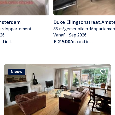
msterdam
Duke Ellingtonstraat
,
Amst
erd
Appartement
85 m²
gemeubileerd
Appartemen
026
Vanaf 1 Sep 2026
€ 2.500
d incl.
/maand incl.
Nieuw