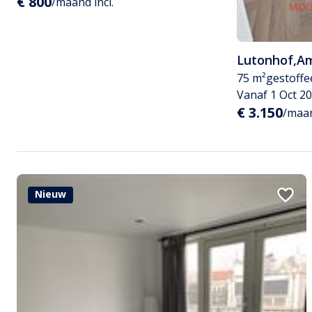
€ 800
/maand incl.
Lutonhof
,
A
75 m²
gestoffe
Vanaf 1 Oct 2
€ 3.150
/maan
Nieuw