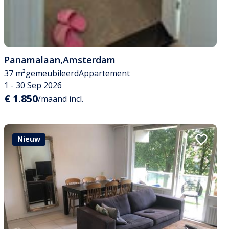
Panamalaan
,
Amsterdam
37 m²
gemeubileerd
Appartement
1 - 30 Sep 2026
€ 1.850
/maand incl.
Nieuw