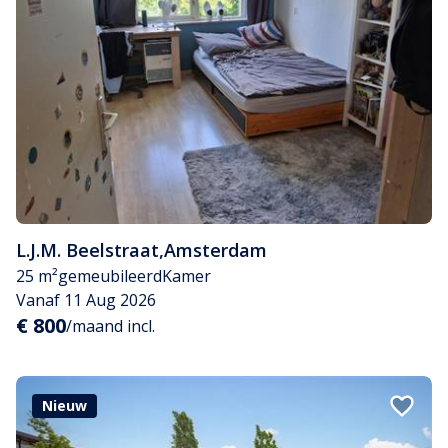
L.J.M. Beelstraat
,
Amsterdam
25 m²
gemeubileerd
Kamer
Vanaf 11 Aug 2026
€ 800
/maand incl.
Nieuw