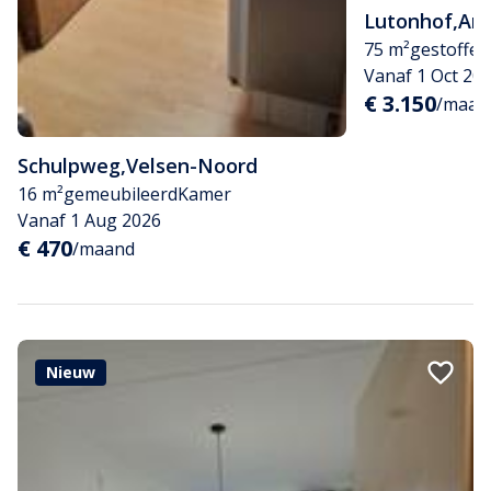
Lutonhof
,
Am
75 m²
gestoffee
Vanaf 1 Oct 20
€ 3.150
/maand
Schulpweg
,
Velsen-Noord
16 m²
gemeubileerd
Kamer
Vanaf 1 Aug 2026
€ 470
/maand
Nieuw