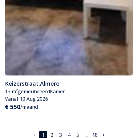
Keizerstraat
,
Almere
13 m²
gemeubileerd
Kamer
Vanaf 10 Aug 2026
€ 550
/maand
…
1
2
3
4
5
18