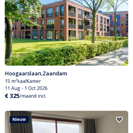
Hoogaarslaan
,
Zaandam
15 m²
kaal
Kamer
11 Aug - 1 Oct 2026
€ 325
/maand incl.
Nieuw