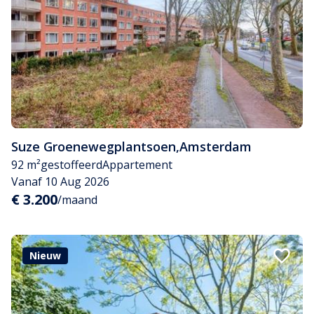
Suze Groenewegplantsoen
,
Amsterdam
92 m²
gestoffeerd
Appartement
Vanaf 10 Aug 2026
€ 3.200
/maand
Nieuw