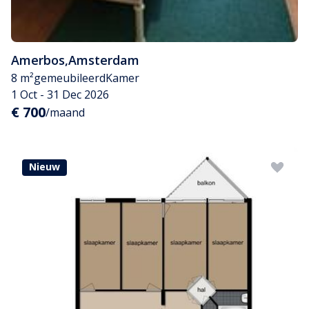
Amerbos
,
Amsterdam
8 m²
gemeubileerd
Kamer
1 Oct - 31 Dec 2026
€ 700
/maand
Nieuw