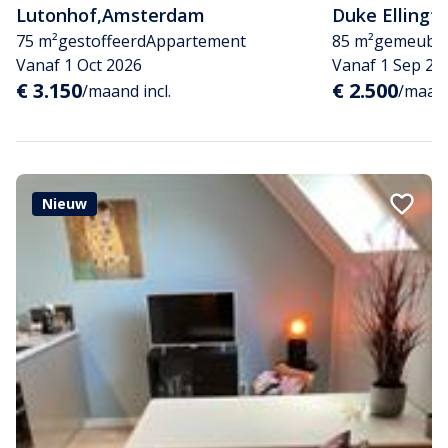
Lutonhof
,
Amsterdam
Duke Ellingt
75 m²
gestoffeerd
Appartement
85 m²
gemeubil
Vanaf 1 Oct 2026
Vanaf 1 Sep 20
€ 3.150
€ 2.500
/maand incl.
/maand
Nieuw