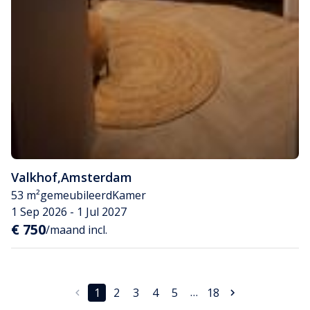
Valkhof
,
Amsterdam
53 m²
gemeubileerd
Kamer
1 Sep 2026 - 1 Jul 2027
€ 750
/maand incl.
…
1
2
3
4
5
18