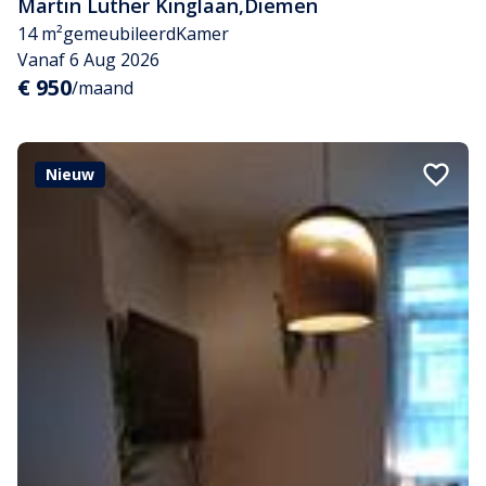
Martin Luther Kinglaan
,
Diemen
14 m²
gemeubileerd
Kamer
Vanaf 6 Aug 2026
€ 950
/maand
Nieuw