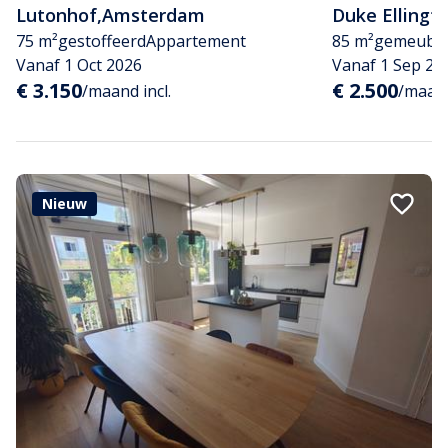
Lutonhof
,
Amsterdam
Duke Ellingt
75 m²
gestoffeerd
Appartement
85 m²
gemeubil
Vanaf 1 Oct 2026
Vanaf 1 Sep 20
€ 3.150
€ 2.500
/maand incl.
/maand
Nieuw