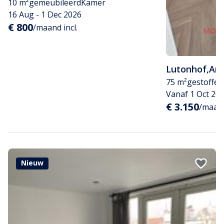
10 m²
gemeubileerd
Kamer
16 Aug - 1 Dec 2026
€ 800
/maand incl.
Lutonhof
,
Am
75 m²
gestoffee
Vanaf 1 Oct 20
€ 3.150
/maand
Nieuw