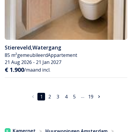
Stiereveld
,
Watergang
85 m²
gemeubileerd
Appartement
21 Aug 2026 - 21 Jan 2027
€ 1.900
/maand incl.
…
1
2
3
4
5
19
...
Kamernet
>
Huurwoningen Amsterdam
>