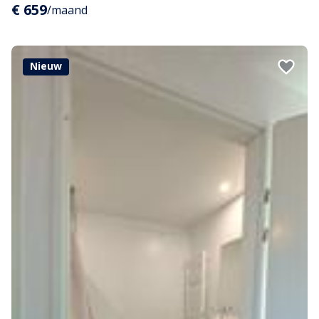
€ 659
/maand
Nieuw