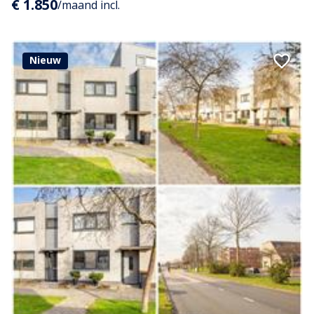
€ 1.850
/maand incl.
Nieuw