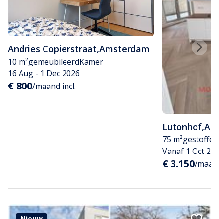
Andries Copierstraat
,
Amsterdam
10 m²
gemeubileerd
Kamer
16 Aug - 1 Dec 2026
€ 800
/maand incl.
Lutonhof
,
Am
75 m²
gestoffee
Vanaf 1 Oct 20
€ 3.150
/maand
Nieuw