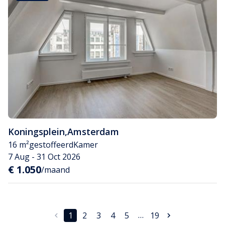
Koningsplein
,
Amsterdam
16 m²
gestoffeerd
Kamer
7 Aug - 31 Oct 2026
€ 1.050
/maand
…
1
2
3
4
5
19