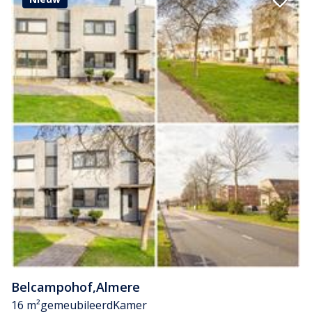
Belcampohof
,
Almere
16 m²
gemeubileerd
Kamer