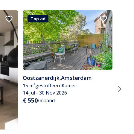
Top ad
Oostzanerdijk
,
Amsterdam
15 m²
gestoffeerd
Kamer
14 Jul - 30 Nov 2026
€ 550
/maand