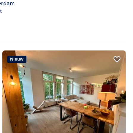
erdam
t
Nieuw