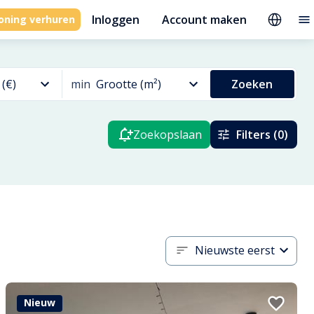
Inloggen
Account maken
oning verhuren
 (€)
min
Grootte (m²)
Zoeken
Zoekopslaan
Filters (0)
Nieuwste eerst
Nieuw