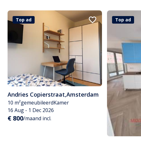
Top ad
Top ad
Andries Copierstraat
,
Amsterdam
10 m²
gemeubileerd
Kamer
16 Aug - 1 Dec 2026
€ 800
/maand incl.