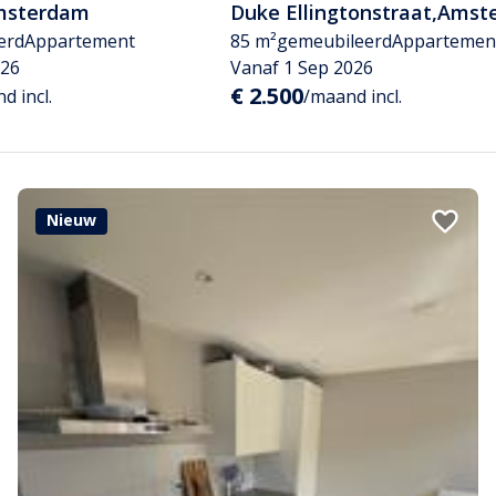
msterdam
Duke Ellingtonstraat
,
Amst
erd
Appartement
85 m²
gemeubileerd
Appartemen
026
Vanaf 1 Sep 2026
€ 2.500
d incl.
/maand incl.
Nieuw