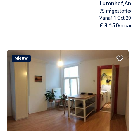
Lutonhof
,
A
75 m²
gestoffe
Vanaf 1 Oct 2
€ 3.150
/maan
Nieuw