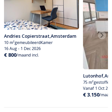
Andries Copierstraat
,
Amsterdam
10 m²
gemeubileerd
Kamer
16 Aug - 1 Dec 2026
€ 800
/maand incl.
Lutonhof
,
Am
75 m²
gestoffee
Vanaf 1 Oct 20
€ 3.150
/maand