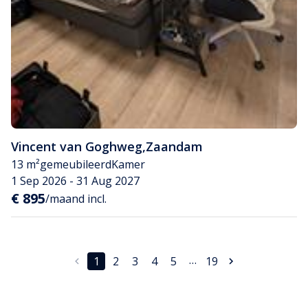
Vincent van Goghweg
,
Zaandam
13 m²
gemeubileerd
Kamer
1 Sep 2026 - 31 Aug 2027
€ 895
/maand incl.
…
1
2
3
4
5
19