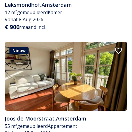
Leksmondhof
,
Amsterdam
12 m²
gemeubileerd
Kamer
Vanaf 8 Aug 2026
€ 900
/maand incl.
Nieuw
Joos de Moorstraat
,
Amsterdam
55 m²
gemeubileerd
Appartement