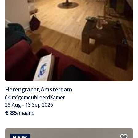
Herengracht
,
Amsterdam
64 m²
gemeubileerd
Kamer
23 Aug - 13 Sep 2026
€ 85
/maand
Nieuw