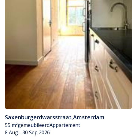
Saxenburgerdwarsstraat
,
Amsterdam
55 m²
gemeubileerd
Appartement
8 Aug - 30 Sep 2026