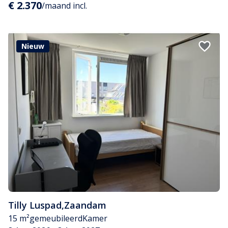
€ 2.370
/maand incl.
Nieuw
Tilly Luspad
,
Zaandam
15 m²
gemeubileerd
Kamer