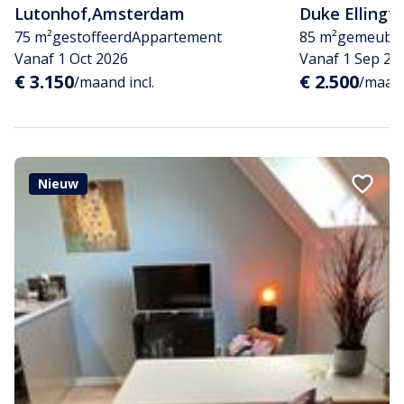
Lutonhof
,
Amsterdam
Duke Ellingt
75 m²
gestoffeerd
Appartement
85 m²
gemeubil
Vanaf 1 Oct 2026
Vanaf 1 Sep 20
€ 3.150
€ 2.500
/maand incl.
/maand
Nieuw