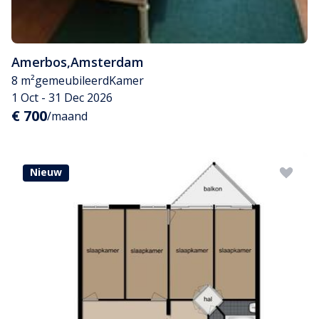
Amerbos
,
Amsterdam
8 m²
gemeubileerd
Kamer
1 Oct - 31 Dec 2026
€ 700
/maand
Nieuw