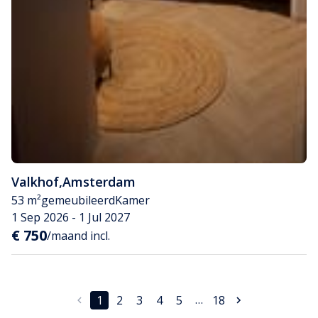
Valkhof
,
Amsterdam
53 m²
gemeubileerd
Kamer
1 Sep 2026 - 1 Jul 2027
€ 750
/maand incl.
…
1
2
3
4
5
18