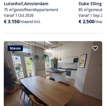
Lutonhof
,
Amsterdam
Duke Ellingt
75 m²
gestoffeerd
Appartement
85 m²
gemeubil
Vanaf 1 Oct 2026
Vanaf 1 Sep 20
€ 3.150
€ 2.500
/maand incl.
/maand
Nieuw