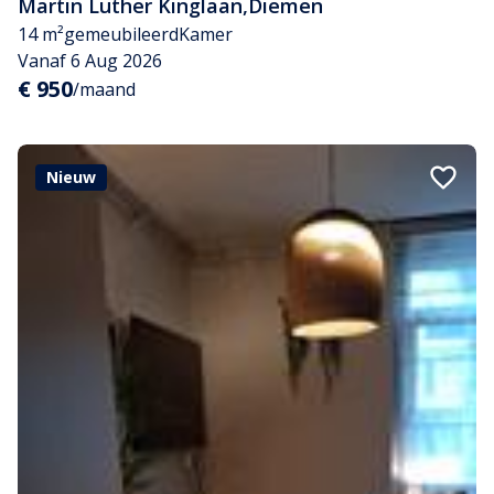
Martin Luther Kinglaan
,
Diemen
14 m²
gemeubileerd
Kamer
Vanaf 6 Aug 2026
€ 950
/maand
Nieuw