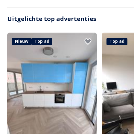
Uitgelichte top advertenties
Nieuw
Top ad
Top ad