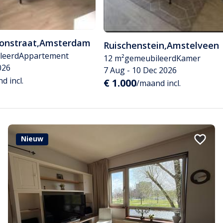
tonstraat
,
Amsterdam
Ruischenstein
,
Amstelveen
leerd
Appartement
12 m²
gemeubileerd
Kamer
026
7 Aug - 10 Dec 2026
d incl.
€ 1.000
/maand incl.
Nieuw