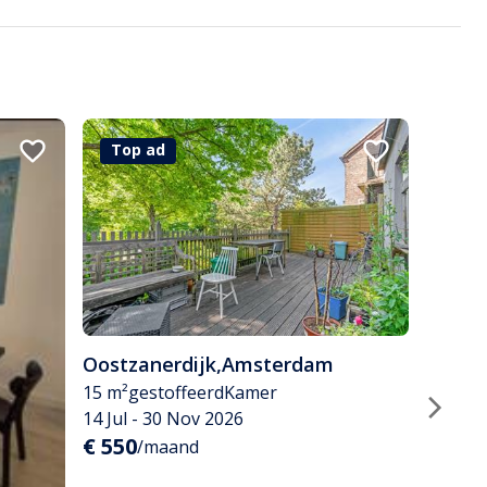
Top ad
Oostzanerdijk
,
Amsterdam
15 m²
gestoffeerd
Kamer
14 Jul - 30 Nov 2026
€ 550
/maand