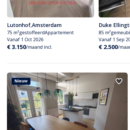
Lutonhof
,
Amsterdam
Duke Elling
75 m²
gestoffeerd
Appartement
85 m²
gemeubi
Vanaf 1 Oct 2026
Vanaf 1 Sep 2
€ 3.150
€ 2.500
/maand incl.
/maan
Nieuw