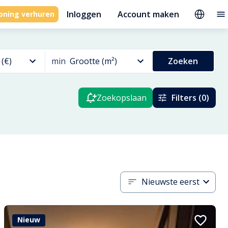
Inloggen
Account maken
oning verhuren
 (€)
min
Grootte (m²)
Zoeken
Zoekopslaan
Filters (0)
Nieuwste eerst
Nieuw