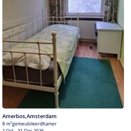
Amerbos
,
Amsterdam
8 m²
gemeubileerd
Kamer
1 Oct - 31 Dec 2026