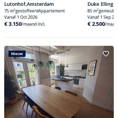
Lutonhof
,
Amsterdam
Duke Ellingt
75 m²
gestoffeerd
Appartement
85 m²
gemeubil
Vanaf 1 Oct 2026
Vanaf 1 Sep 20
€ 3.150
€ 2.500
/maand incl.
/maand
Nieuw