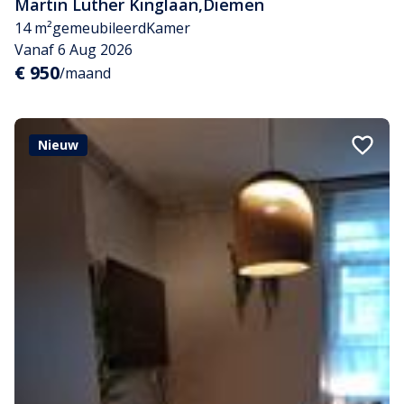
Martin Luther Kinglaan
,
Diemen
14 m²
gemeubileerd
Kamer
Vanaf 6 Aug 2026
€ 950
/maand
Nieuw