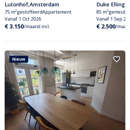
Lutonhof
,
Amsterdam
Duke Ellingt
75 m²
gestoffeerd
Appartement
85 m²
gemeubil
Vanaf 1 Oct 2026
Vanaf 1 Sep 20
€ 3.150
€ 2.500
/maand incl.
/maand
Nieuw