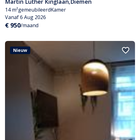
Martin Luther Kinglaan
,
Diemen
14 m²
gemeubileerd
Kamer
Vanaf 6 Aug 2026
€ 950
/maand
Nieuw