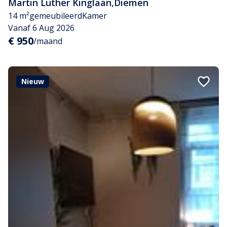
Martin Luther Kinglaan
,
Diemen
14 m²
gemeubileerd
Kamer
Vanaf 6 Aug 2026
€ 950
/maand
Nieuw