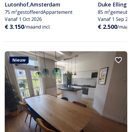
Lutonhof
,
Amsterdam
Duke Ellingt
75 m²
gestoffeerd
Appartement
85 m²
gemeubil
Vanaf 1 Oct 2026
Vanaf 1 Sep 20
€ 3.150
€ 2.500
/maand incl.
/maand
Nieuw