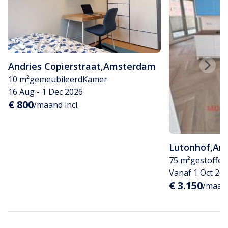
Andries Copierstraat
,
Amsterdam
10 m²
gemeubileerd
Kamer
16 Aug - 1 Dec 2026
€ 800
/maand incl.
Lutonhof
,
Am
75 m²
gestoffee
Vanaf 1 Oct 20
€ 3.150
/maand