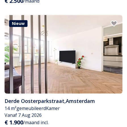
€ 2.500
/maand
Nieuw
Derde Oosterparkstraat
,
Amsterdam
14 m²
gemeubileerd
Kamer
Vanaf 7 Aug 2026
€ 1.900
/maand incl.