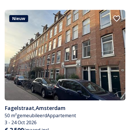
Nieuw
Fagelstraat
,
Amsterdam
50 m²
gemeubileerd
Appartement
3 - 24 Oct 2026
€ 2.500
/maand incl.