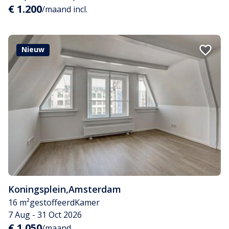
€ 1.200
/maand incl.
Nieuw
Koningsplein
,
Amsterdam
16 m²
gestoffeerd
Kamer
7 Aug - 31 Oct 2026
€ 1.050
/maand