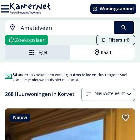
Woningaanbod
Zoekopslaan
Filters (1)
Tegel
Kaart
54
anderen zoeken een woning in
Amstelveen
dus reageer snel
zodat je je nieuwe thuis niet misloopt.
Nieuwste eerst
268 Huurwoningen in Korvet
Nieuw