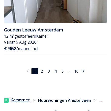
Gouden Leeuw
,
Amsterdam
12 m²
gestoffeerd
Kamer
Vanaf 6 Aug 2026
€ 962
/maand incl.
…
1
2
3
4
5
16
...
Kamernet
>
Huurwoningen Amstelveen
>