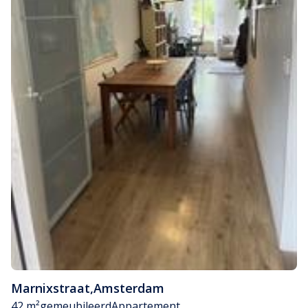
Marnixstraat
,
Amsterdam
42 m²
gemeubileerd
Appartement