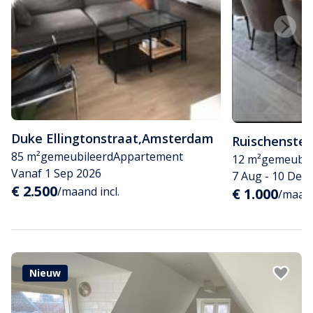
Duke Ellingtonstraat
,
Amsterdam
Ruischenstei
85 m²
gemeubileerd
Appartement
12 m²
gemeubil
Vanaf 1 Sep 2026
7 Aug - 10 Dec
€ 2.500
/maand incl.
€ 1.000
/maand
Nieuw