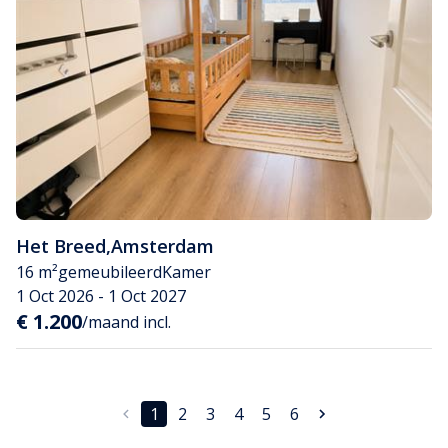
Het Breed
,
Amsterdam
16 m²
gemeubileerd
Kamer
1 Oct 2026 - 1 Oct 2027
€ 1.200
/maand incl.
1
2
3
4
5
6