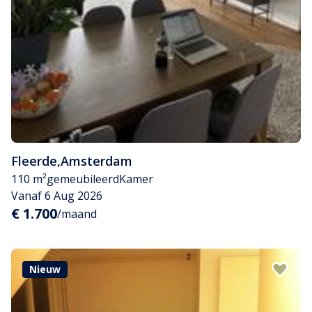
Fleerde
,
Amsterdam
110 m²
gemeubileerd
Kamer
Vanaf 6 Aug 2026
€ 1.700
/maand
Nieuw