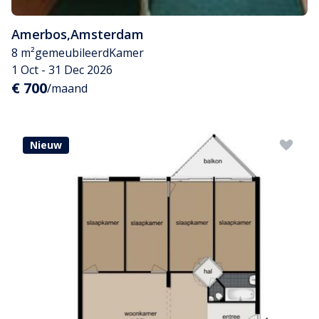
Amerbos
,
Amsterdam
8 m²
gemeubileerd
Kamer
1 Oct - 31 Dec 2026
€ 700
/maand
Nieuw