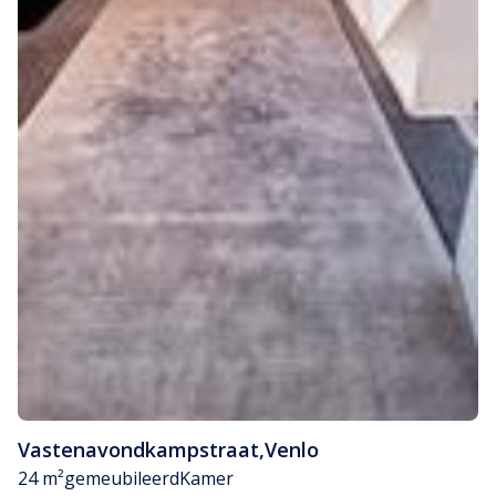
Vastenavondkampstraat
,
Venlo
24 m²
gemeubileerd
Kamer