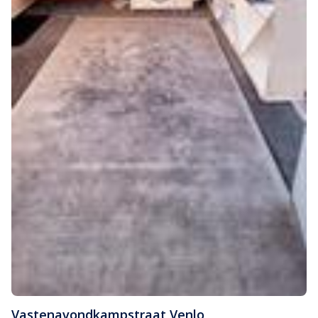
Vastenavondkampstraat
,
Venlo