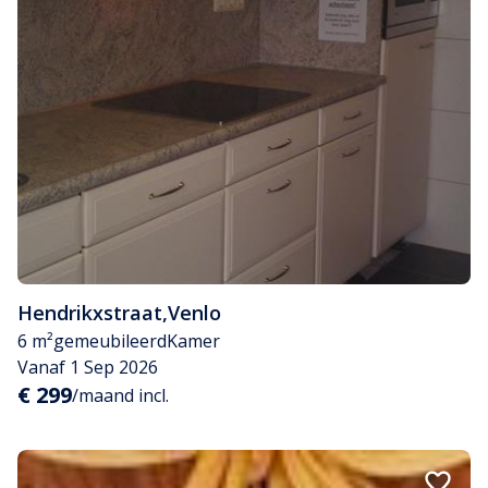
Hendrikxstraat
,
Venlo
6 m²
gemeubileerd
Kamer
Vanaf 1 Sep 2026
€ 299
/maand incl.