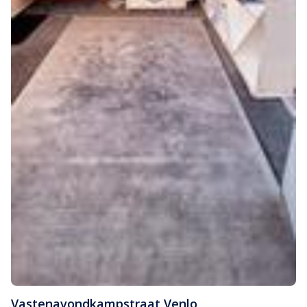
Vastenavondkampstraat
,
Venlo