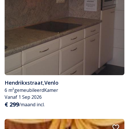
Hendrikxstraat
,
Venlo
6 m²
gemeubileerd
Kamer
Vanaf 1 Sep 2026
€ 299
/maand incl.