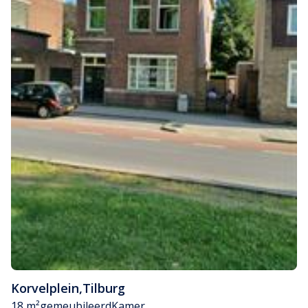
Korvelplein
,
Tilburg
18 m²
gemeubileerd
Kamer