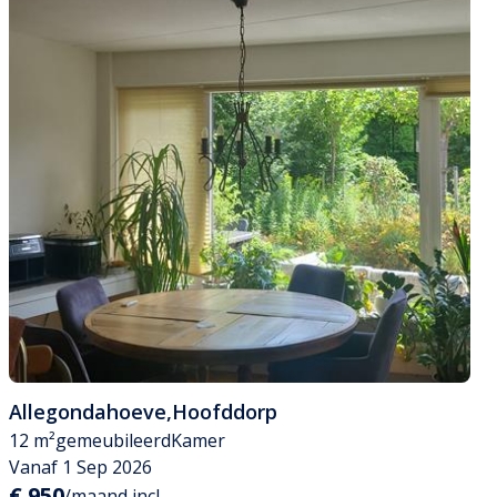
Allegondahoeve
,
Hoofddorp
12 m²
gemeubileerd
Kamer
Vanaf 1 Sep 2026
€ 950
/maand incl.