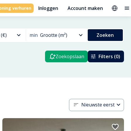
Inloggen
Account maken
oning verhuren
 (€)
min
Grootte (m²)
Zoeken
Zoekopslaan
Filters (0)
Nieuwste eerst