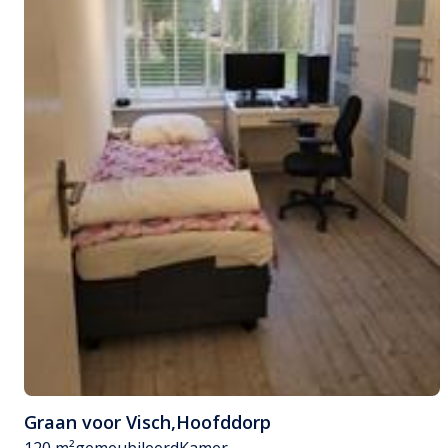
Graan voor Visch
,
Hoofddorp