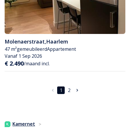
Molenaerstraat
,
Haarlem
47 m²
gemeubileerd
Appartement
Vanaf 1 Sep 2026
€ 2.490
/maand incl.
1
2
Kamernet
>