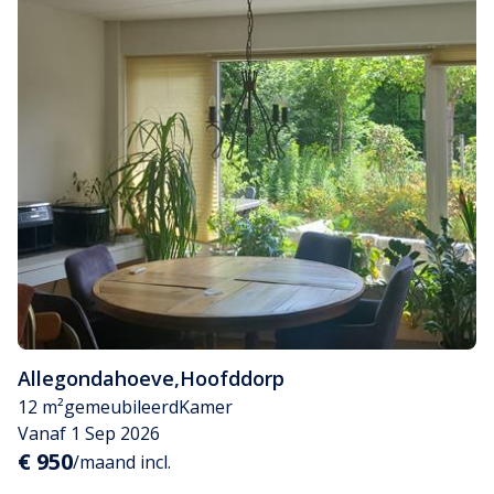
Allegondahoeve
,
Hoofddorp
12 m²
gemeubileerd
Kamer
Vanaf 1 Sep 2026
€ 950
/maand incl.