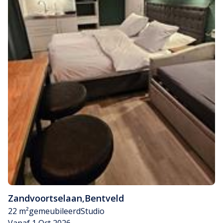
Zandvoortselaan
,
Bentveld
22 m²
gemeubileerd
Studio
Vanaf 1 Oct 2026