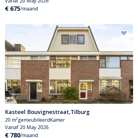
Vanaf 20 May 2026
€ 675
/maand
Kasteel Bouvignestraat
,
Tilburg
20 m²
gemeubileerd
Kamer
Vanaf 20 May 2026
€ 780
/maand