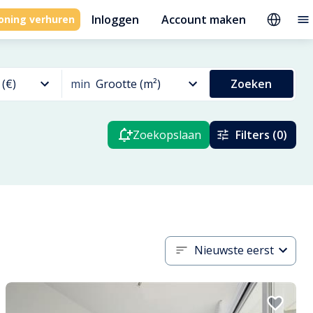
Inloggen
Account maken
oning verhuren
 (€)
min
Grootte (m²)
Zoeken
Zoekopslaan
Filters (0)
Nieuwste eerst