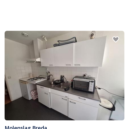
Molenslag
,
Breda