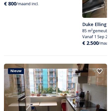
€ 800
/maand incl.
Duke Ellingt
85 m²
gemeubil
Vanaf 1 Sep 20
€ 2.500
/maand
Nieuw