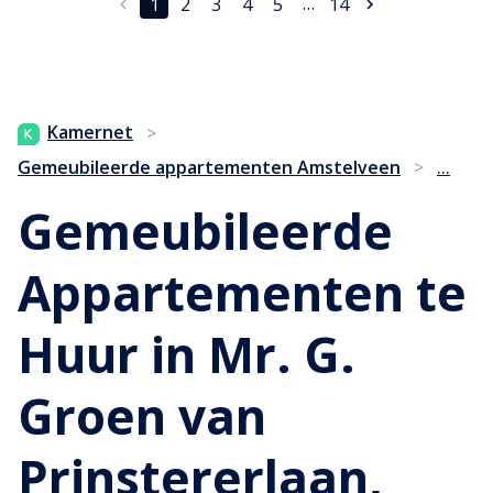
…
1
2
3
4
5
14
Kamernet
>
...
Gemeubileerde appartementen Amstelveen
>
Gemeubileerde
Appartementen te
Huur in Mr. G.
Groen van
Prinstererlaan,