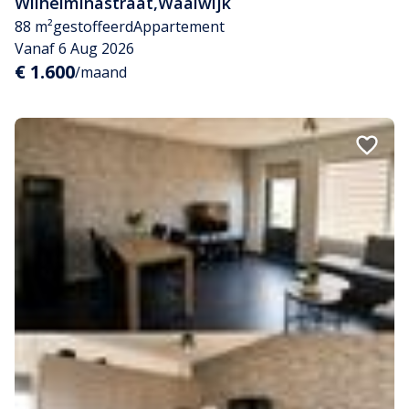
Wilhelminastraat
,
Waalwijk
88 m²
gestoffeerd
Appartement
Vanaf 6 Aug 2026
€ 1.600
/maand