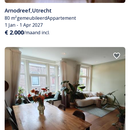
Arnodreef
,
Utrecht
80 m²
gemeubileerd
Appartement
1 Jan - 1 Apr 2027
€ 2.000
/maand incl.