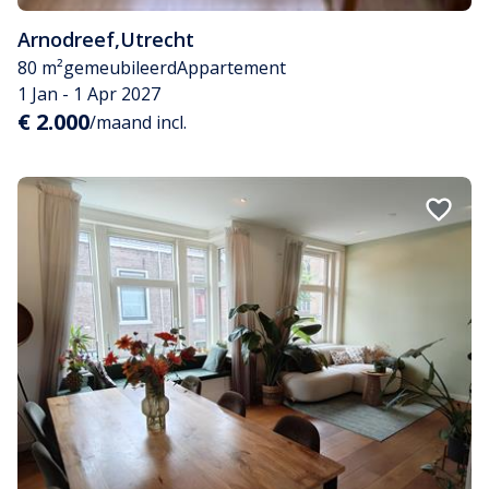
Arnodreef
,
Utrecht
80 m²
gemeubileerd
Appartement
1 Jan - 1 Apr 2027
€ 2.000
/maand incl.