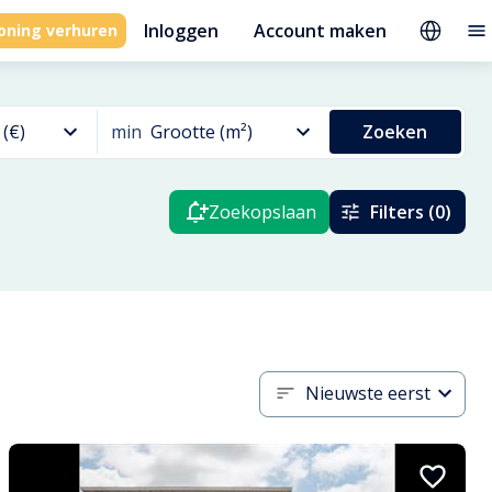
Inloggen
Account maken
oning verhuren
 (€)
min
Grootte (m²)
Zoeken
Zoekopslaan
Filters (0)
Nieuwste eerst