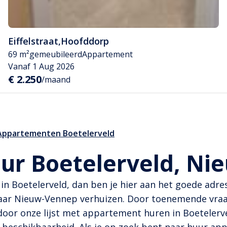
Eiffelstraat
,
Hoofddorp
69 m²
gemeubileerd
Appartement
Vanaf 1 Aug 2026
€ 2.250
/maand
Appartementen Boetelerveld
ur Boetelerveld, Ni
n Boetelerveld, dan ben je hier aan het goede adre
aar Nieuw-Vennep verhuizen. Door toenemende vraa
oor onze lijst met appartement huren in Boetelerv
 beschikbaarheid. Als je op zoek bent naar huur app